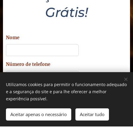
Grátis!
Nome
Número de telefone
Utilizamos cookies para permitir o funcionamento adequado
E-mail
e a segurança do site e para lhe oferecer a melhor
experiência possível.
Aceitar apenas o necessário
Aceitar tudo
Mensagem