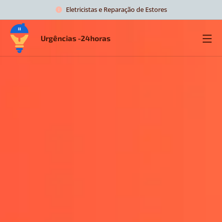
Eletricistas e Reparação de Estores
Urgências -24horas