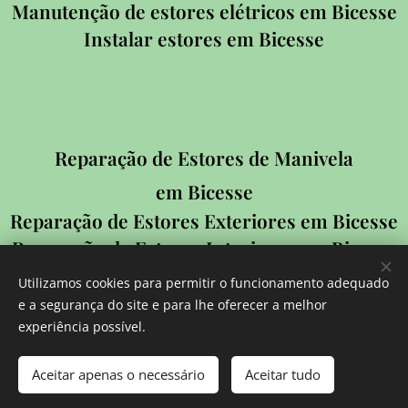
Manutenção de estores elétricos em Bicesse
Instalar estores em Bicesse
Reparação de Estores de Manivela
em Bicesse
Reparação de Estores Exteriores em Bicesse
Reparação de Estores Interiores em Bicesse
Reparação de Estores de Rolo em Bicesse
Utilizamos cookies para permitir o funcionamento adequado
Reparação de Estores em Bicesse
e a segurança do site e para lhe oferecer a melhor
Arranjo de Estores em Bicesse
experiência possível.
Instalação de Estores em Bicesse
Aceitar apenas o necessário
Aceitar tudo
Reparação de Estores Elétricos em Bicesse