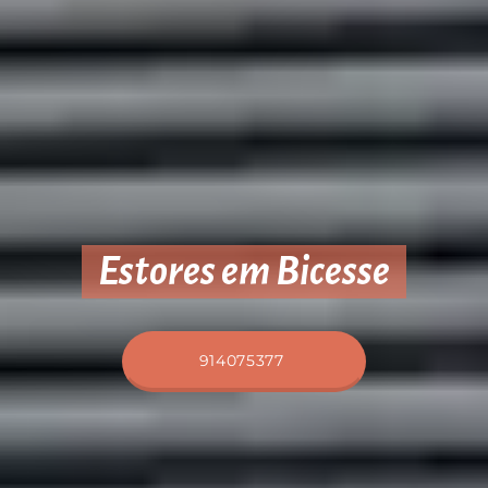
Estores em Bicesse
914075377