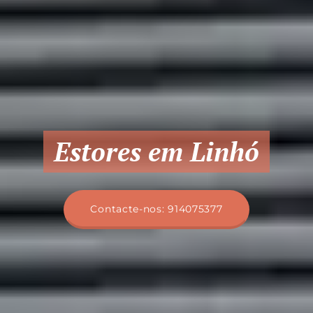
Estores em Linhó
Contacte-nos: 914075377