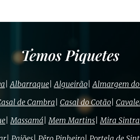
Temos Piquetes
va
|
Albarraque
|
Algueirão
|
Almargem do 
Casal de Cambra
|
Casal do Cotão
|
Cavale
ue
|
Massamá
|
Mem Martins
|
Mira Sintra
ar
|
Paiões
|
Pêro Pinheiro
|
Portela de Sin