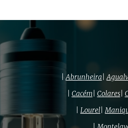
|
Abrunheira
|
Agual
|
Cacém
|
Colares
|
|
Lourel
|
Maniq
|
Montelav