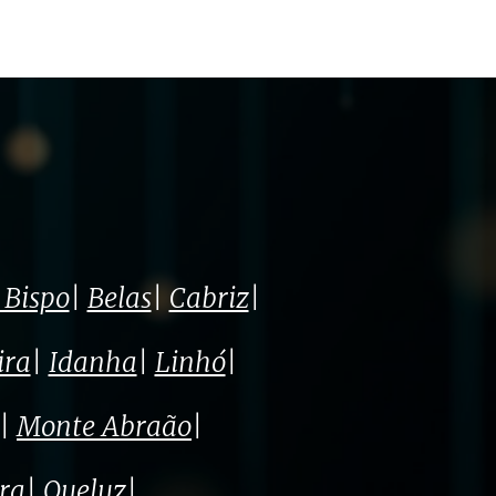
Bispo
|
Belas
|
Cabriz
|
ira
|
Idanha
|
Linhó
|
|
Monte Abraão
|
tra
|
Queluz
|