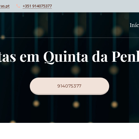
as.pt
+351 914075377
Iníc
stas em Quinta da Pe
914075377