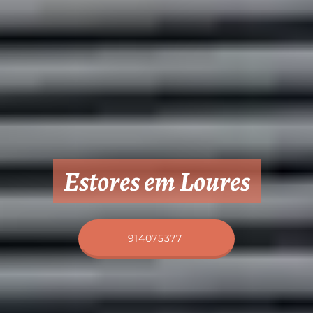
Estores em Loures
914075377