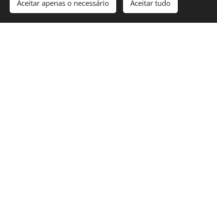
Aceitar apenas o necessário
Aceitar tudo
Reparação de Estores Exteriores em
Loures
Reparação de Estores Interiores em
Loures
Reparação de Estores de Rolo em
Loures
Reparação de Estores em
Loures
Arranjo de Estores em
Loures
Instalação de Estores em
Loures
Reparação de Estores Elétricos em
Loures
Reparação de Estores Manuais em
Loures
Reparação de Estores Laminados em
Loures