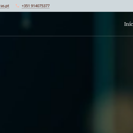
as.pt
+351 914075377
Iníc