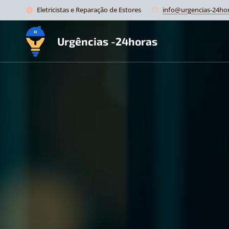
Eletricistas e Reparação de Estores
info@urgencias-24hor
Urgências -24horas