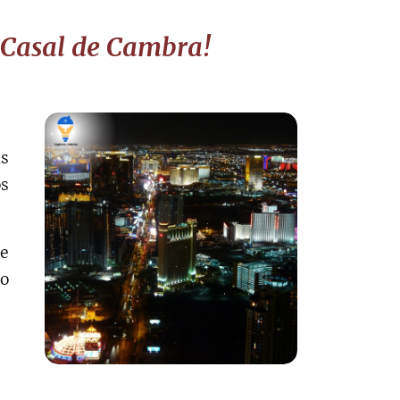
m Casal de Cambra!
as
os
 e
to