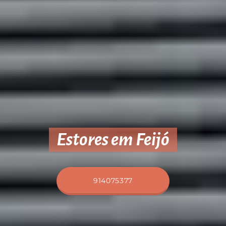
Estores em Feijó
914075377