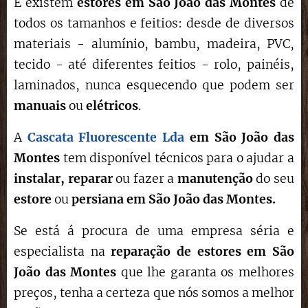
E existem
estores em São João das Montes
de
todos os tamanhos e feitios: desde de diversos
materiais - alumínio, bambu, madeira, PVC,
tecido - até diferentes feitios - rolo, painéis,
laminados, nunca esquecendo que podem ser
manuais
ou
elétricos
.
A
Cascata Fluorescente Lda
em São João das
Montes
tem disponível técnicos para o ajudar a
instalar,
reparar
ou fazer a
manutenção
do seu
estore
ou
persiana em
São João das Montes
.
Se está á procura de uma empresa séria e
especialista na
reparação de estores
em
São
João das Montes
que lhe garanta os melhores
preços, tenha a certeza que nós somos a melhor