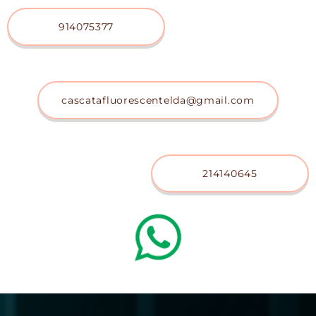
914075377
cascatafluorescentelda@gmail.com
214140645