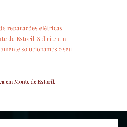
 de
reparações elétricas
te de Estoril
.
Solicite um
damente solucionamos o seu
ca em Monte de Estoril
.