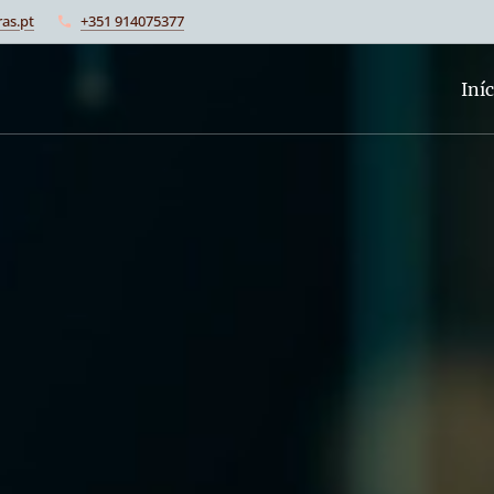
as.pt
+351 914075377
Iníc