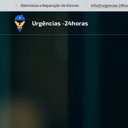
Eletricistas e Reparação de Estores
info@urgencias-24hor
Urgências -24horas