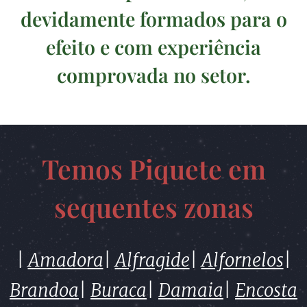
devidamente formados para o
efeito e com experiência
comprovada no setor.
Temos Piquete em
sequentes zonas
|
Amadora
|
Alfragide
|
Alfornelos
|
Brandoa
|
Buraca
|
Damaia
|
Encosta