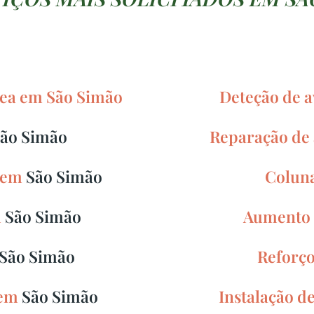
érea em São Simão
Deteção de a
ão Simão
Reparação de 
D em
São Simão
Coluna
m
São Simão
Aumento 
São Simão
Reforç
 em
São Simão
Instalação d