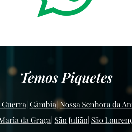
Temos Piquetes
a Guerra
|
Gâmbia
|
Nossa Senhora da A
Maria da Graça
|
São Julião
|
São Louren