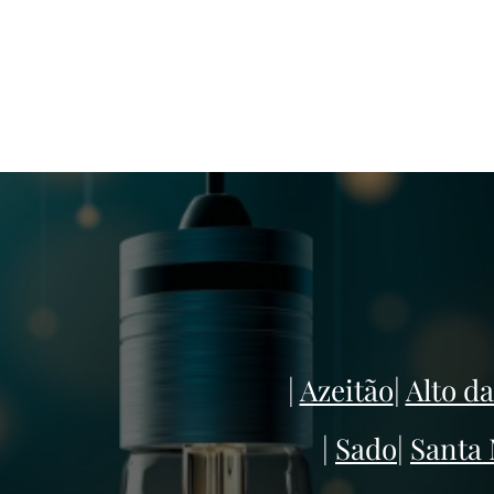
|
Azeitão
|
Alto d
|
Sado
|
Santa 