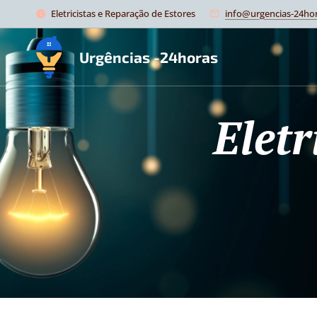
Eletricistas e Reparação de Estores
info@urgencias-24hor
Urgências -24horas
Elet