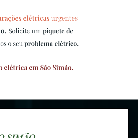
arações elétricas
urgentes
.
ão
Solicite um
piquete de
os o seu
problema elétrico.
o elétrica em São Simão.
O SIMÃO