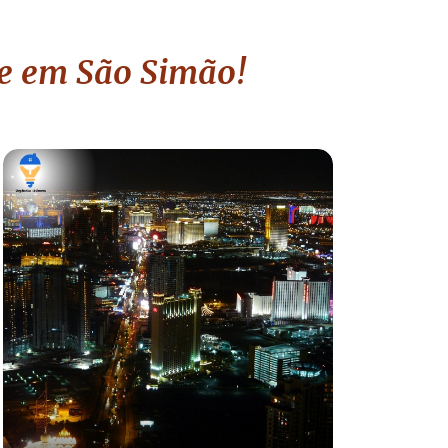
de
em São Simão
!