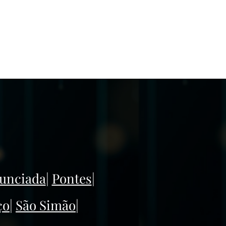
nunciada
|
Pontes
|
ço
|
São Simão
|