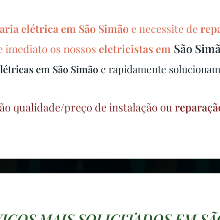
aria elétrica em
São Simão
e necessite de
rep
São Sim
de imediato os nossos
eletricistas em
e rapidamente solucionam
létricas em
São Simão
ão qualidade/preço de instalação ou
reparaçã
VIÇOS MAIS SOLICITADOS EM SÃ