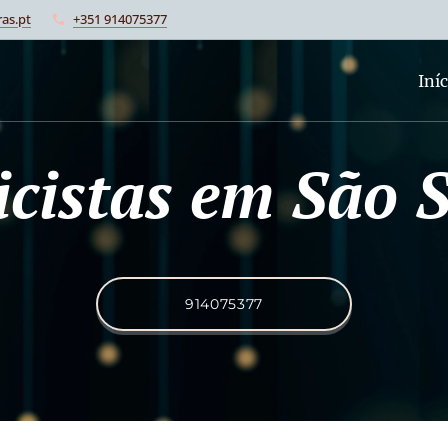
as.pt
+351 914075377
Iníc
ricistas em São 
914075377