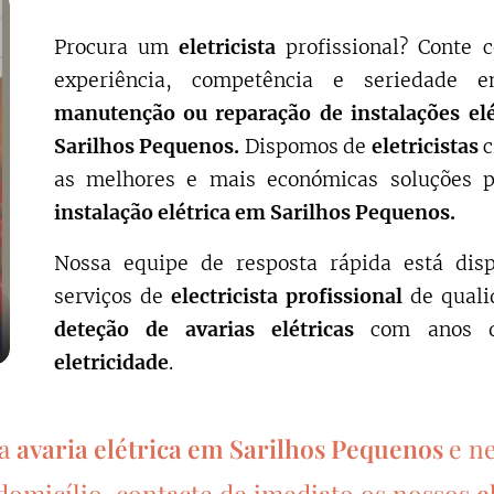
Procura um
eletricista
profissional? Conte
experiência, competência e seriedade 
manutenção ou reparação de instalações el
Sarilhos Pequenos.
Dispomos de
eletricistas
c
as melhores e mais económicas soluções 
instalação elétrica em Sarilhos Pequenos.
Nossa equipe de resposta rápida está disp
serviços de
electricista profissional
de quali
deteção de avarias elétricas
com anos d
eletricidade
.
ma
avaria elétrica em Sarilhos Pequenos
e n
domicílio, contacte de imediato os nossos
e