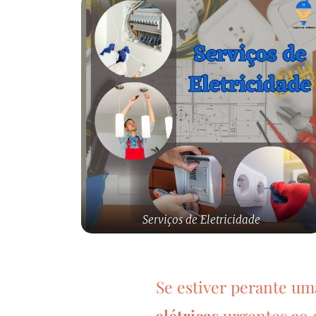
Serviços de Eletricidade
Se estiver perante u
elétricas
urgentes ao 