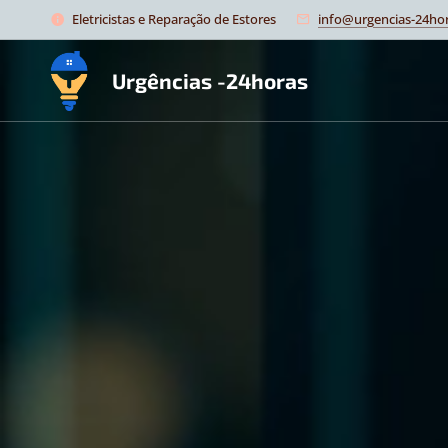
Eletricistas e Reparação de Estores
info@urgencias-24hor
Urgências -24horas