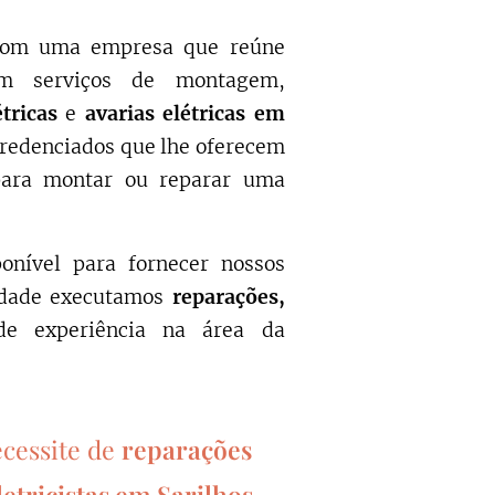
 com uma empresa que reúne
em serviços de montagem,
étricas
e
avarias elétricas em
redenciados que lhe oferecem
para montar ou reparar uma
onível para fornecer nossos
dade executamos
reparações,
e experiência na área da
ecessite de
reparações
letricistas em Sarilhos