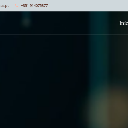
as.pt
+351 914075377
Iníc