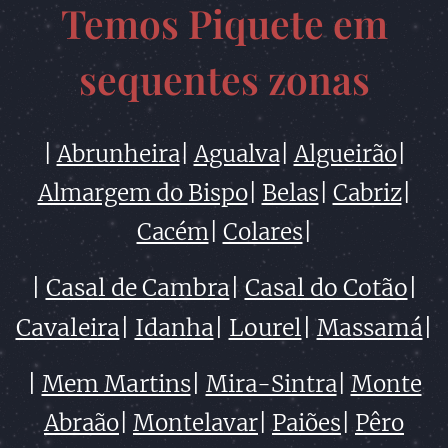
Temos Piquete em
sequentes zonas
|
Abrunheira
|
Agualva
|
Algueirão
|
Almargem do Bispo
|
Belas
|
Cabriz
|
Cacém
|
Colares
|
|
Casal de Cambra
|
Casal do Cotão
|
Cavaleira
|
Idanha
|
Lourel
|
Massamá
|
|
Mem Martins
|
Mira-Sintra
|
Monte
Abraão
|
Montelavar
|
Paiões
|
Pêro