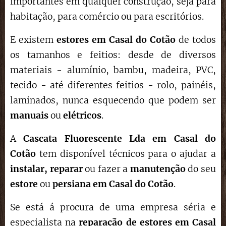
importantes em qualquer construção, seja para
habitação, para comércio ou para escritórios.
E existem
estores em Casal do Cotão
de todos
os tamanhos e feitios: desde de diversos
materiais - alumínio, bambu, madeira, PVC,
tecido - até diferentes feitios - rolo, painéis,
laminados, nunca esquecendo que podem ser
manuais
ou
elétricos
.
A
Cascata Fluorescente Lda em Casal do
Cotão
tem disponível técnicos para o ajudar a
instalar,
reparar
ou fazer a
manutenção
do seu
estore
ou
persiana em Casal do Cotão
.
Se está á procura de uma empresa séria e
especialista na
reparação de estores
em Casal