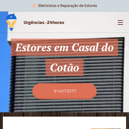
Eletricistas e Reparação de Estores
Urgências -24horas
Estores em Casal do
Cotão
914075377