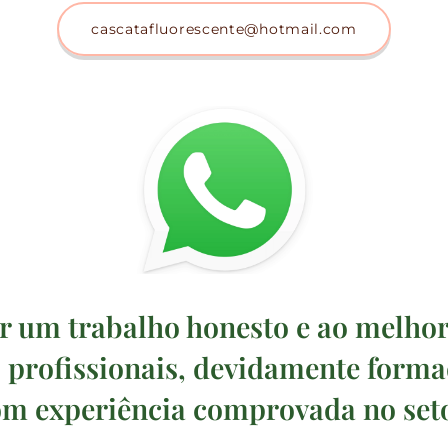
cascatafluorescente@hotmail.com
r um trabalho honesto e ao melho
 profissionais, devidamente formad
m experiência comprovada no seto