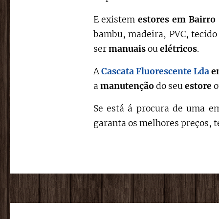
E existem
estores em Bairro
bambu, madeira, PVC, tecido 
ser
manuais
ou
elétricos
.
A
Cascata Fluorescente Lda
em
a
manutenção
do seu
estore
Se está á procura de uma em
garanta os melhores preços, t