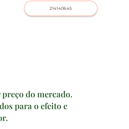
214140645
r preço do mercado.
os para o efeito e
r.