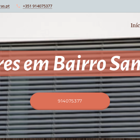
as.pt
+351 914075377
Iníc
res em Bairro Sa
914075377