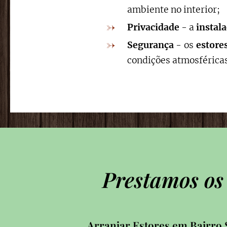
ambiente no interior;
Privacidade
- a
instal
Segurança
- os
estore
condições atmosféricas
Prestamos os
Arranjar Estores em Bairro