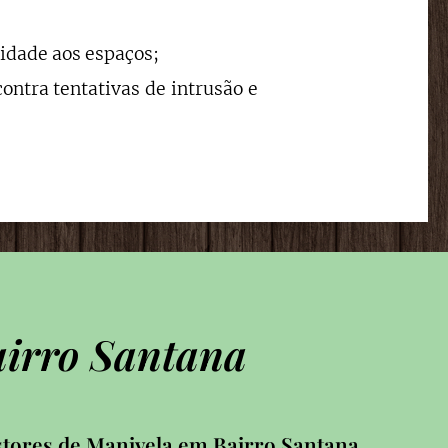
idade aos espaços;
ontra tentativas de intrusão e
airro Santana
tores de Manivela em Bairro Santana