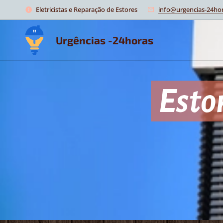
Eletricistas e Reparação de Estores
info@urgencias-24hor
Urgências -24horas
Esto