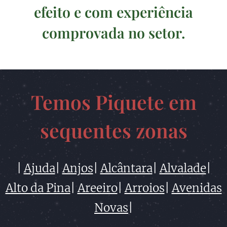
efeito e com experiência
comprovada no setor.
Temos Piquete em
sequentes zonas
|
Ajuda
|
Anjos
|
Alcântara
|
Alvalade
|
Alto da Pina
|
Areeiro
|
Arroios
|
Avenidas
Novas
|