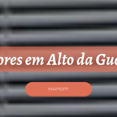
ores em Alto da Gu
914075377