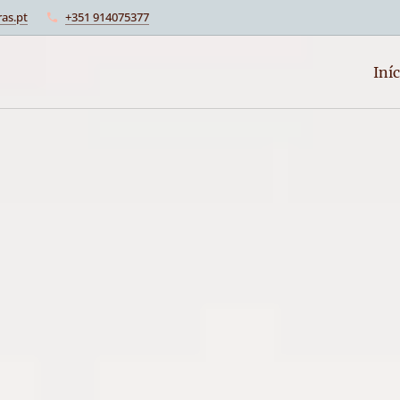
as.pt
+351 914075377
Iníc