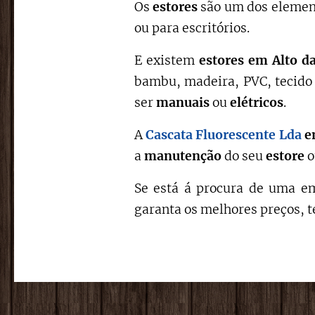
Os
estores
são um dos element
ou para escritórios.
E existem
estores em Alto d
bambu, madeira, PVC, tecido 
ser
manuais
ou
elétricos
.
A
Cascata Fluorescente Lda
e
a
manutenção
do seu
estore
Se está á procura de uma em
garanta os melhores preços, t