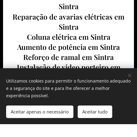
Sintra
Reparação de avarias elétricas em
Sintra
Coluna elétrica em Sintra
Aumento de potência em Sintra
Reforço de ramal em Sintra
Instalação de video porteiro em
Sintra
Utilizamos cookies para permitir o funcionamento adequado
Instalação dos intercomunicadores
e a segurança do site e para lhe oferecer a melhor
experiência possível.
em Sintra
Montagem dos quadros elétricos em
Aceitar apenas o necessário
Aceitar tudo
Sintra
Alterações aos quadros elétricos em