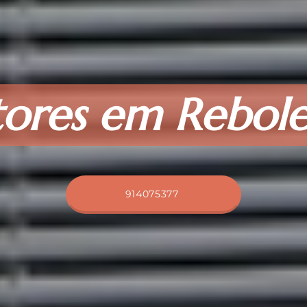
tores em Rebole
914075377