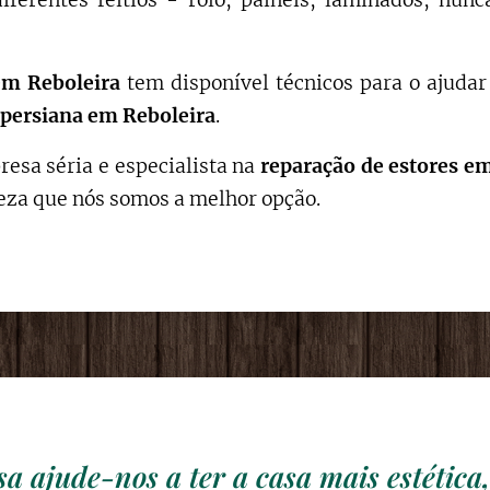
diferentes feitios - rolo, painéis, laminados, nu
em
Reboleira
tem disponível técnicos para o ajuda
persiana em
Reboleira
.
esa séria e especialista na
reparação de estores
e
teza que nós somos a melhor opção.
sa ajude-nos a ter a casa mais estética