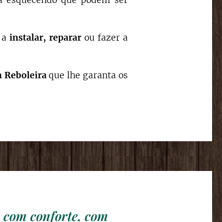
nca esquecendo que podem ser
r a
instalar,
reparar
ou fazer a
m
Reboleira
que lhe garanta os
, com conforte, com