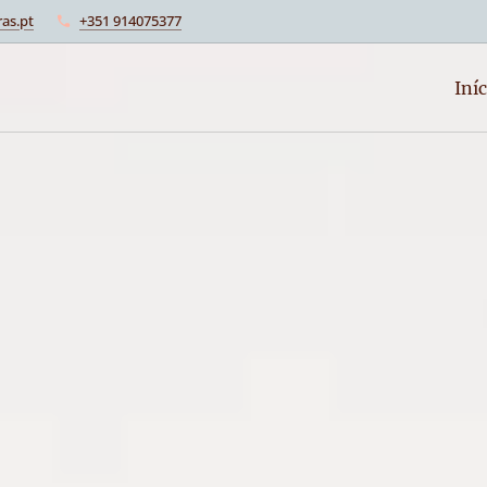
as.pt
+351 914075377
Iníc