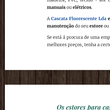
madeira, PVC, tecido - até 
manuais
ou
elétricos
.
A
Cascata Fluorescente Lda
manutenção
do seu
estore
ou
Se está á procura de uma empr
melhores preços, tenha a cer
Os estores para ca