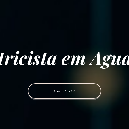
tricista em Agu
914075377