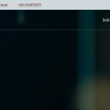
as.pt
+351 914075377
Iníc