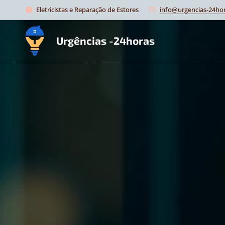
Eletricistas e Reparação de Estores
info@urgencias-24hor
Urgências -24horas