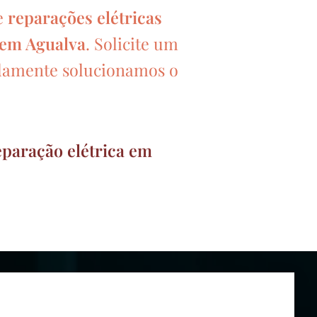
e
reparações elétricas
s em Agualva
. Solicite um
damente solucionamos o
eparação elétrica em