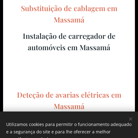
Substituição de cablagem em
Massamá
Instalação de carregador de
automóveis em Massamá
Deteção de avarias elétricas em
Massamá
Reparação de avarias elétricas em
Utilizamos cookies para permitir o funcionamento adequado
e a segurança do site e para lhe oferecer a melhor
Massamá