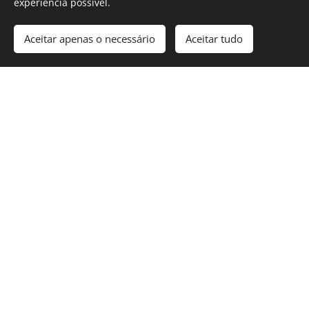
experiência possível.
Coluna elétrica emMassamá
Aceitar apenas o necessário
Aceitar tudo
Aumento de potência em Massamá
Reforço de ramal em Massamá
Instalação de video porteiro em
Massamá
Instalação dos intercomunicadores
em Massamá
Montagem dos quadros elétricos em
Massamá