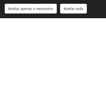
em Olivais
Aceitar apenas o necessário
Aceitar tudo
Reparação de Estores de Rolo
em Olivais
Reparação de Estores em Olivais
Arranjo de Estores em Olivais
Instalação de Estores em Olivais
Reparação de Estores Elétricos
em Olivais
Reparação de Estores Manuais
em Olivais
Reparação de Estores Laminados
em Olivais
Substituição de Réguas de Estores