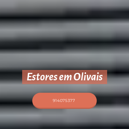
Estores em Olivais
914075377