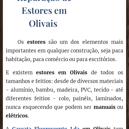
Estores em
Olivais
Os
estores
são um dos elementos mais
importantes em qualquer construção, seja para
habitação, para comércio ou para escritórios.
E existem
estores em Olivais
de todos os
tamanhos e feitios: desde de diversos materiais
- alumínio, bambu, madeira, PVC, tecido - até
diferentes feitios - rolo, painéis, laminados,
nunca esquecendo que podem ser
manuais
ou
elétricos
.
A
Cascata Fluorescente Lda
em
Olivais
tem