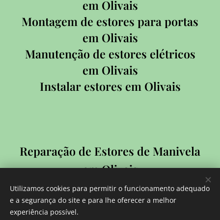
em Olivais
Montagem de estores para portas
em Olivais
Manutenção de estores elétricos
em Olivais
Instalar estores em Olivais
Reparação de Estores de Manivela
em Olivais
Reparação de Estores Exteriores
Utilizamos cookies para permitir o funcionamento adequado
em Olivais
e a segurança do site e para lhe oferecer a melhor
experiência possível.
Reparação de Estores Interiores