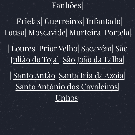
Fanhões
|
|
Frielas
|
Guerreiros
|
Infantado
|
Lousa
|
Moscavide
|
Murteira
|
Portela
|
|
Loures
|
Prior Velho
|
Sacavém
|
São
Julião do Tojal
|
São João da Talha
|
|
Santo Antão
|
Santa Iria da Azoia
|
Santo António dos Cavaleiros
|
Unhos
|