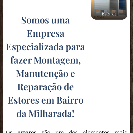
Estores
Somos uma
Empresa
Especializada para
fazer Montagem,
Manutenção e
Reparação de
Estores em Bairro
da Milharada
!
Os
estores
são um dos elementos mais