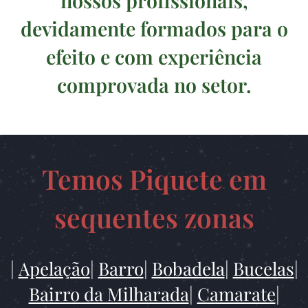
nossos profissionais,
devidamente formados para o
efeito e com experiência
comprovada no setor.
Temos Piquete em
sequentes zonas
|
Apelação
|
Barro
|
Bobadela
|
Bucelas
|
Bairro da Milharada
|
Camarate
|