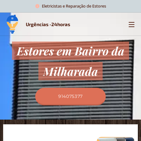
Eletricistas e Reparação de Estores
Urgências -24horas
Estores em Bairro da
Milharada
914075377