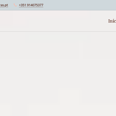
as.pt
+351 914075377
Iníc