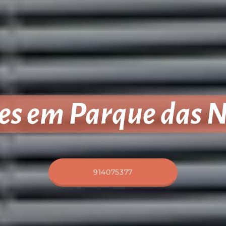
es em Parque das 
914075377