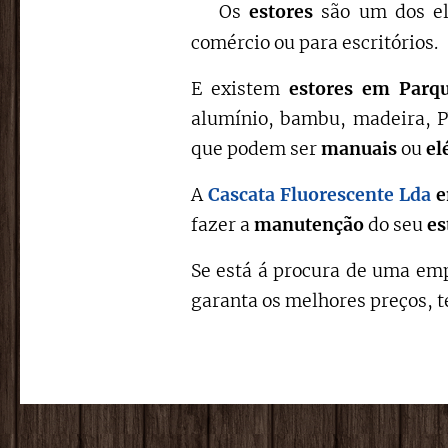
Os
estores
são um dos el
comércio ou para escritórios.
E existem
estores em Parq
alumínio, bambu, madeira, PV
que podem ser
manuais
ou
el
A
Cascata Fluorescente Lda
fazer a
manutenção
do seu
es
Se está á procura de uma emp
garanta os melhores preços, t