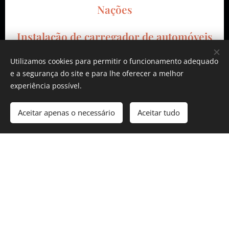
Nações
Instalação de carregador de automóveis
em Parque das Nações
Utilizamos cookies para permitir o funcionamento adequado
e a segurança do site e para lhe oferecer a melhor
experiência possível.
Aceitar apenas o necessário
Aceitar tudo
Deteção de avarias elétricas em Parque
das Nações
Reparação de avarias elétricas em Parque
das Nações
Coluna elétrica em Parque das Nações