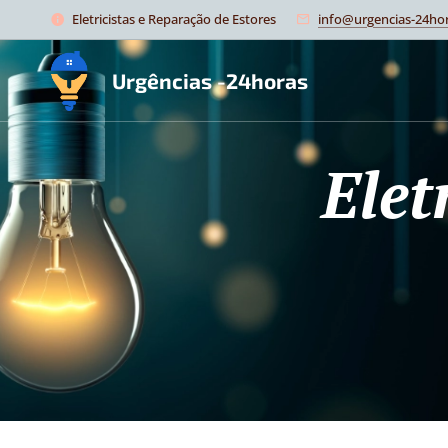
Eletricistas e Reparação de Estores
info@urgencias-24hor
Urgências -24horas
Elet