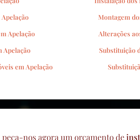
pelação
Instalação dos
m Apelação
Montagem dos
 em Apelação
Alterações ao
m Apelação
Substituição 
óveis em Apelação
Substituiç
 e peça-nos agora um orçamento de
ins