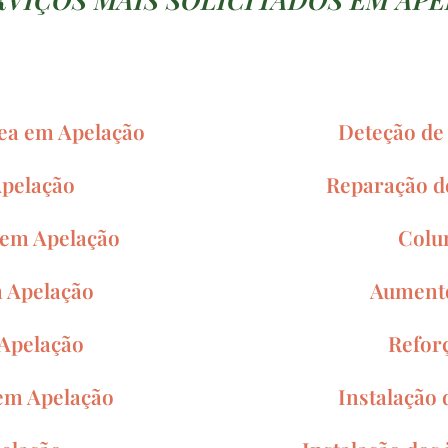
rea em Apelação
Deteção de 
Apelação
Reparação de
 em Apelação
Colu
m Apelação
Aumento
 Apelação
Refor
em Apelação
Instalação 