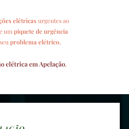
ões elétricas
urgentes ao
piquete de urgência
te um
 seu
problema elétrico.
o elétrica em Apelação
.
ELAÇÃO