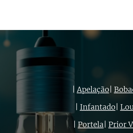
|
Apelação
|
Boba
|
Infantado
|
Lou
|
Portela
|
Prior 