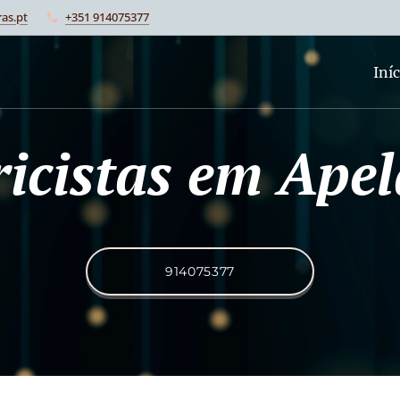
as.pt
+351 914075377
Iníc
ricistas em Ape
914075377