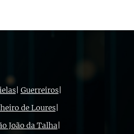
ielas
|
Guerreiros
|
heiro de Loures
|
ão João da Talha
|