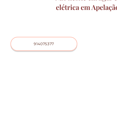
elétrica
em Apelaçã
914075377