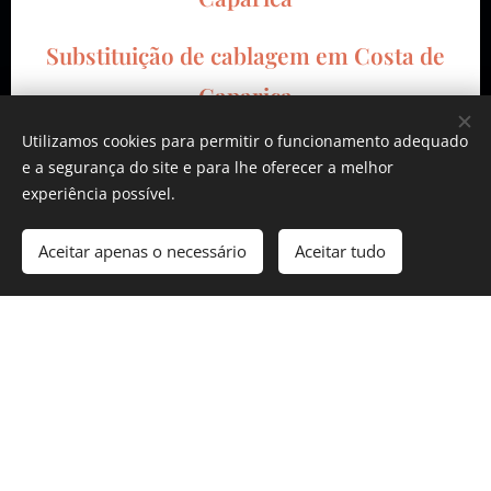
Substituição de cablagem em Costa de
Caparica
Utilizamos cookies para permitir o funcionamento adequado
Instalação de carregador de automóveis
e a segurança do site e para lhe oferecer a melhor
em Costa de Caparica
experiência possível.
Aceitar apenas o necessário
Aceitar tudo
Deteção de avarias elétricas em Costa de
Caparica
Reparação de avarias elétricas em Costa
de Caparica