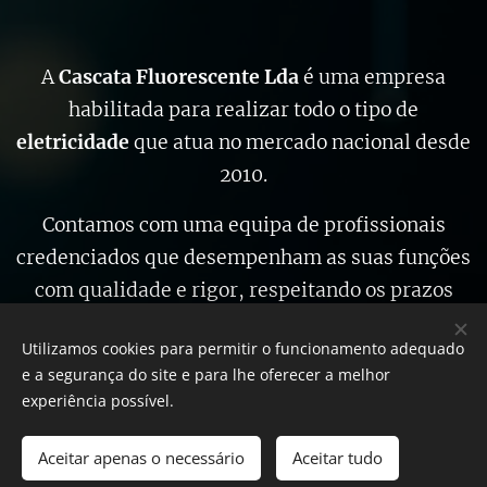
A
Cascata Fluorescente Lda
é uma empresa
habilitada para realizar todo o tipo de
eletricidade
que atua no mercado nacional desde
2010.
Contamos com uma equipa de profissionais
credenciados que desempenham as suas funções
com qualidade e rigor, respeitando os prazos
estabelecidos.
Utilizamos cookies para permitir o funcionamento adequado
e a segurança do site e para lhe oferecer a melhor
experiência possível.
Cookies
Urgências-24 © 2024, Todos os direitos reservado
Aceitar apenas o necessário
Aceitar tudo