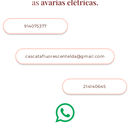
as
avarias elétricas.
914075377
cascatafluorescentelda@gmail.com
214140645