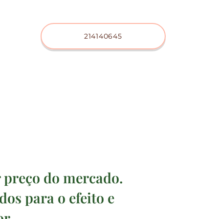
214140645
r preço do mercado.
os para o efeito e
r.