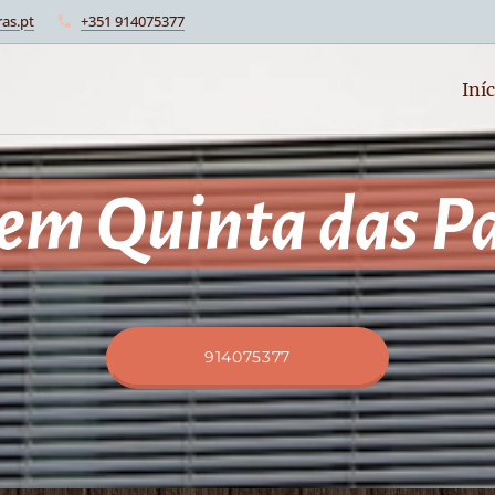
as.pt
+351 914075377
Iníc
 em Quinta das P
914075377