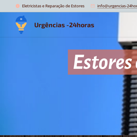
Eletricistas e Reparação de Estores
info@urgencias-24hor
Urgências -24horas
Estores