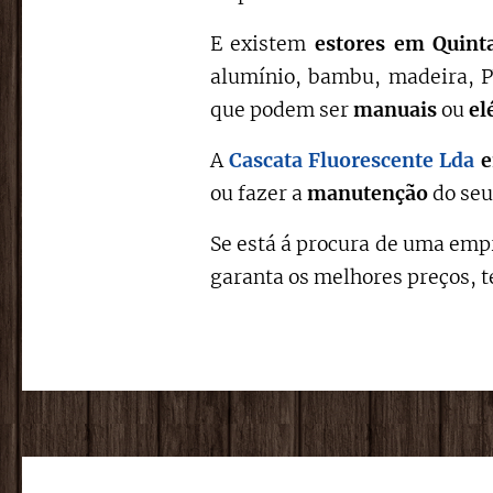
E existem
estores em Quint
alumínio, bambu, madeira, PV
que podem ser
manuais
ou
el
A
Cascata Fluorescente Lda
e
ou fazer a
manutenção
do seu
Se está á procura de uma empr
garanta os melhores preços, t