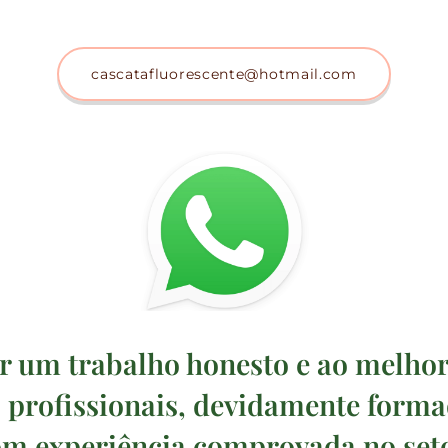
cascatafluorescente@hotmail.com
r um trabalho honesto e ao melho
 profissionais, devidamente formad
m experiência comprovada no seto