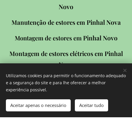
Novo
Pinhal Nova
Manutenção de estores em
Pinhal Novo
Montagem de estores em
Pinhal
Montagem de estores elétricos em
Novo
Utilizamos cookies para permitir o funcionamento adequado
Pinhal
Montagem de estores para portas em
e a segurança do site e para lhe oferecer a melhor
Novo
experiência possível.
Aceitar apenas o necessário
Aceitar tudo
Pinhal
Manutenção de estores elétricos em
Novo