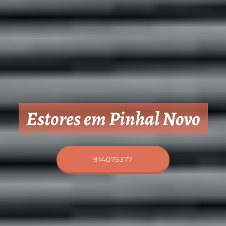
Estores em Pinhal Novo
914075377