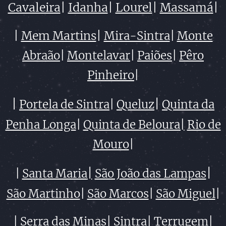
Cavaleira
|
Idanha
|
Lourel
|
Massamá
|
|
Mem Martins
|
Mira-Sintra
|
Monte
Abraão
|
Montelavar
|
Paiões
|
Pêro
Pinheiro
|
|
|
Portela de Sintra
|
Queluz
Quinta da
Penha Longa
|
Quinta de Beloura|
Rio de
Mouro
|
|
|
|
Santa Maria
São João das Lampas
São Martinho
|
São Marcos
|
São Miguel
|
|
Serra das Minas
|
Sintra
|
Terrugem
|