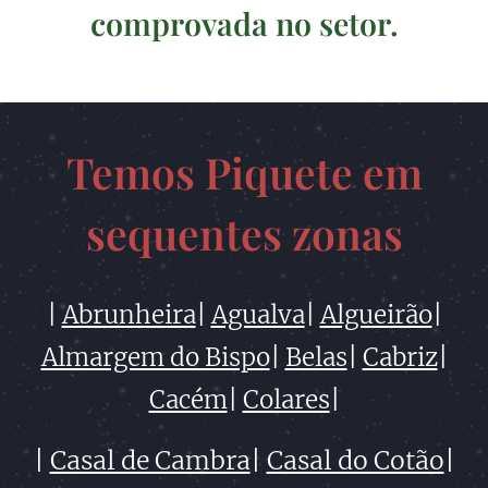
comprovada no setor.
Temos Piquete em
sequentes zonas
|
Abrunheira
|
Agualva
|
Algueirão
|
Almargem do Bispo
|
Belas
|
Cabriz
|
Cacém
|
Colares
|
|
Casal de Cambra
|
Casal do Cotão
|