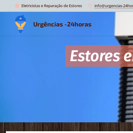
Eletricistas e Reparação de Estores
info@urgencias-24hor
Urgências -24horas
Estores 