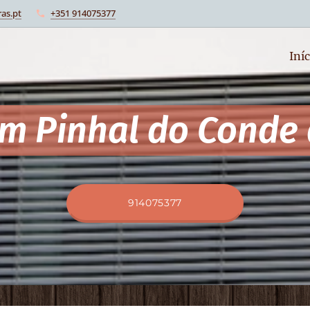
as.pt
+351 914075377
Iníc
em Pinhal do Conde
914075377