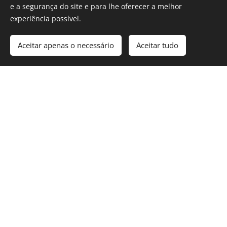
e a segurança do site e para lhe oferecer a melhor
experiência possível.
Aceitar apenas o necessário
Aceitar tudo
Deteção de avarias elétricas em Linda-a-
Velha
Reparação de avarias elétricas em Linda-
a-Velha
Coluna elétrica em Lind-a-Velha
Aumento de potência em Linda-a-Velha
Reforço de ramal em Linda-a-Velha