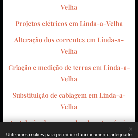
Velha
Projetos elétricos em Linda-a-Velha
Alteração dos correntes em Linda-a-
Velha
Criação e medição de terras em Linda-a-
Velha
Substituição de cablagem em Linda-a-
Velha
Instalação de carregador de automóveis
em Linda-a-Velha
Utilizamos cookies para permitir o funcionamento adequado