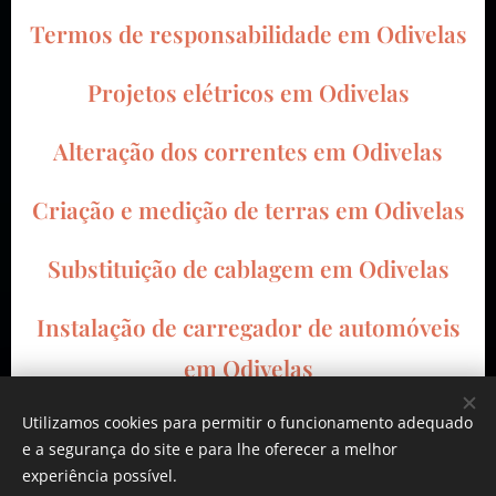
Termos de responsabilidade em Odivelas
Projetos elétricos em Odivelas
Alteração dos correntes em Odivelas
Criação e medição de terras em Odivelas
Substituição de cablagem em Odivelas
Instalação de carregador de automóveis
em Odivelas
Utilizamos cookies para permitir o funcionamento adequado
e a segurança do site e para lhe oferecer a melhor
experiência possível.