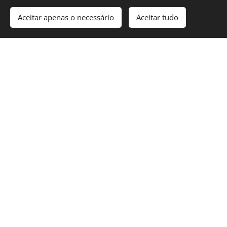
Deteção de avarias elétricas em Odivelas
Aceitar apenas o necessário
Aceitar tudo
Reparação de avarias elétricas em
Odivelas
Coluna elétrica em Odivelas
Aumento de potência em Odivelas
Reforço de ramal em Odivelas
Instalação de video porteiro em Odivelas
Instalação dos intercomunicadores em
Odivelas