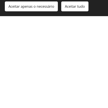
Coluna elétrica em Alvalade
Aceitar apenas o necessário
Aceitar tudo
Aumento de potência em Alvalade
Reforço de ramal em Alvalade
Instalação de video porteiro em Alvalade
Instalação dos intercomunicadores em
Alvalade
Montagem dos quadros elétricos em
Alvalade
Alterações aos quadros elétricos em
Alvalade