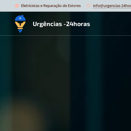
Eletricistas e Reparação de Estores
info@urgencias-24hor
Urgências -24horas