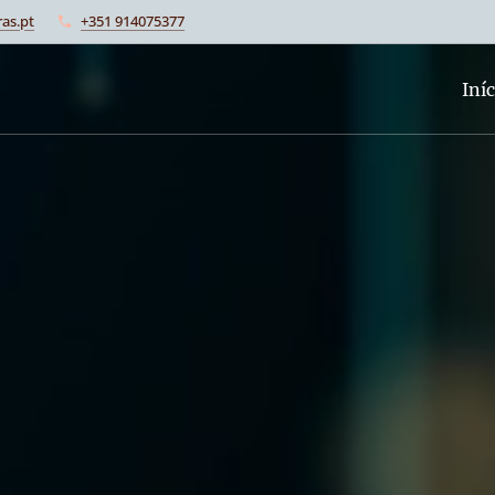
as.pt
+351 914075377
Iníc