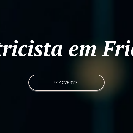
tricista em Fri
914075377