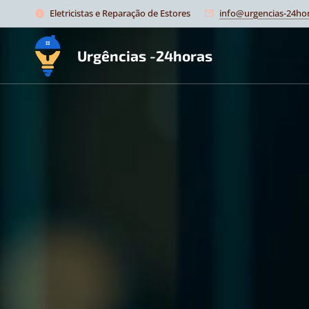
Eletricistas e Reparação de Estores
info@urgencias-24hor
Urgências -24horas