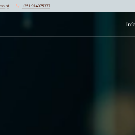
as.pt
+351 914075377
Iníc