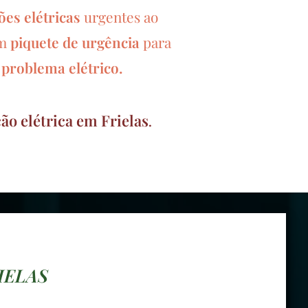
es elétricas
urgentes ao
piquete de urgência
para
um
u
problema elétrico.
ão elétrica em Frielas
.
IELAS