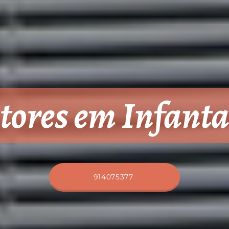
tores em Infant
914075377