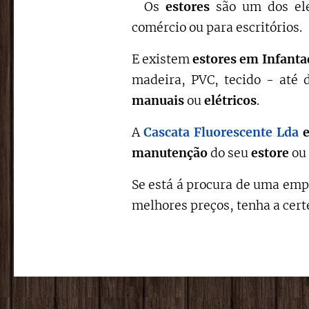
Os
estores
são um dos ele
comércio ou para escritórios.
E existem
estores em Infant
madeira, PVC, tecido - até 
manuais
ou
elétricos
.
A
Cascata Fluorescente Lda
manutenção
do seu
estore
ou
Se está á procura de uma empr
melhores preços, tenha a cer