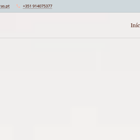
as.pt
+351 914075377
Iníc