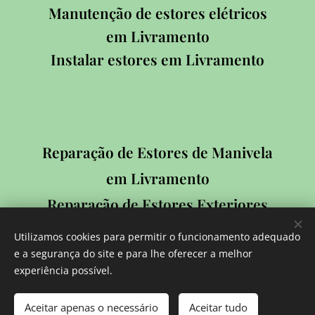
Manutenção de estores elétricos
em Livramento
Instalar estores em Livramento
Reparação de Estores de Manivela
em Livramento
Reparação de Estores Exteriores
em Livramento
Utilizamos cookies para permitir o funcionamento adequado
Reparação de Estores Interiores
e a segurança do site e para lhe oferecer a melhor
experiência possível.
em Livramento
Reparação de Estores de Rolo
Aceitar apenas o necessário
Aceitar tudo