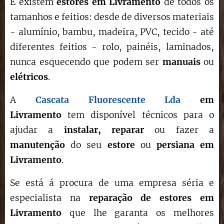
E existem
estores em Livramento
de todos os
tamanhos e feitios: desde de diversos materiais
- alumínio, bambu, madeira, PVC, tecido - até
diferentes feitios - rolo, painéis, laminados,
nunca esquecendo que podem ser
manuais
ou
elétricos
.
A
Cascata Fluorescente Lda
em
Livramento
tem disponível técnicos para o
ajudar a
instalar,
reparar
ou fazer a
manutenção
do seu
estore
ou
persiana em
Livramento
.
Se está á procura de uma empresa séria e
especialista na
reparação de estores
em
Livramento
que lhe garanta os melhores