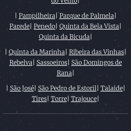
do Vento
|
|
Pampilheira
|
Parque de Palmela
|
Parede
|
Penedo
|
Quinta da Bela Vista
|
Quinta da Bicuda
|
|
Quinta da Marinha
|
Ribeira das Vinhas
|
Rebelva
|
Sassoeiros
|
São Domingos de
Rana
|
|
São José
|
São Pedro de Estoril
|
Talaide
|
Tires
|
Torre
|
Trajouce
|