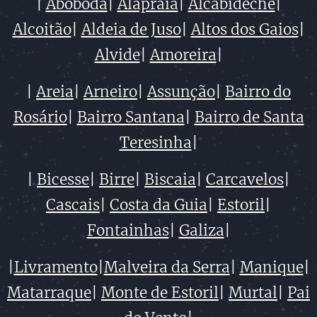
|
Abóboda
|
Alapraia
|
Alcabideche
|
Alcoitão
|
Aldeia de Juso
|
Altos dos Gaios
|
Alvide
|
Amoreira
|
|
Areia
|
Arneiro
|
Assunção
|
Bairro do
Rosário
|
Bairro Santana
|
Bairro de Santa
Teresinha
|
|
Bicesse
|
Birre
|
Biscaia
|
Carcavelos
|
Cascais
|
Costa da Guia
|
Estoril
|
Fontainhas
|
Galiza
|
|
Livramento
|
Malveira da Serra
|
Manique
|
Matarraque
|
Monte de Estoril
|
Murtal
|
Pai