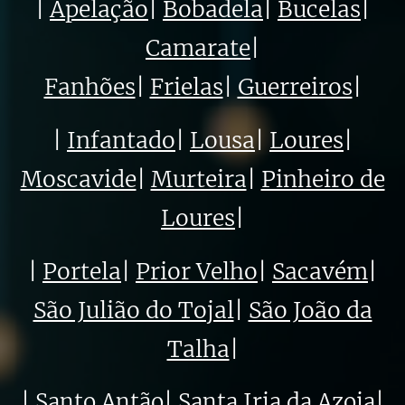
|
Apelação
|
Bobadela
|
Bucelas
|
Camarate
|
Fanhões
|
Frielas
|
Guerreiros
|
|
Infantado
|
Lousa
|
Loures
|
Moscavide
|
Murteira
|
Pinheiro de
Loures
|
|
Portela
|
Prior Velho
|
Sacavém
|
São Julião do Tojal
|
São João da
Talha
|
|
Santo Antão
|
Santa Iria da Azoia
|