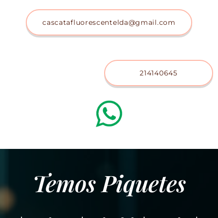
cascatafluorescentelda@gmail.com
214140645
Temos Piquetes