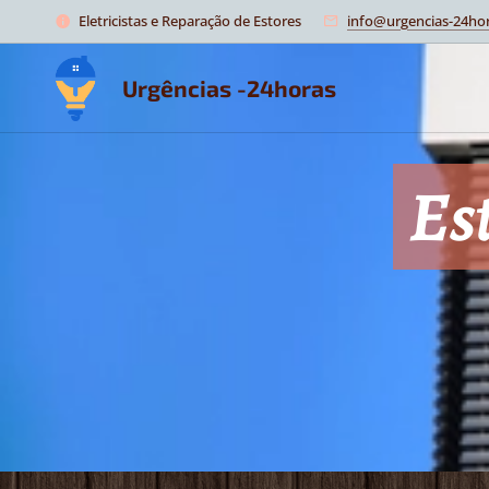
Eletricistas e Reparação de Estores
info@urgencias-24hor
Urgências -24horas
Es