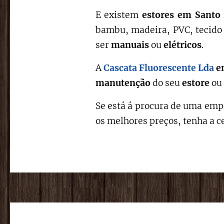
E existem
estores em Sant
bambu, madeira, PVC, tecido 
ser
manuais
ou
elétricos
.
A
Cascata Fluorescente Lda
e
manutenção
do seu
estore
ou
Se está á procura de uma empr
os melhores preços, tenha a c