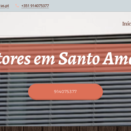
as.pt
+351 914075377
Iníc
tores em Santo Am
914075377