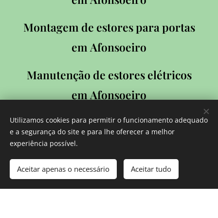
Montagem de estores para portas
em
Afonsoeiro
Manutenção de estores elétricos
em
Afonsoeiro
Utilizamos cookies para permitir o funcionamento adequado
e a segurança do site e para lhe oferecer a melhor
experiência possível.
Reparação de Estores de Manivela
Aceitar apenas o necessário
Aceitar tudo
em
Afonsoeiro
Reparação de Estores Exteriores