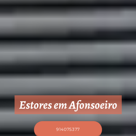
Estores em Afonsoeiro
914075377