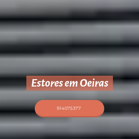
Estores em Oeiras
914075377