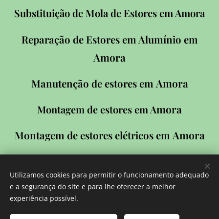
Substituição de Mola de Estores em Amora
Reparação de Estores em Alumínio em
Amora
Amora
Manutenção de estores em
mora
Montagem de estores em A
Amora
Montagem de estores elétricos em
Amora
Montagem de estores para portas em
Utilizamos cookies para permitir o funcionamento adequado
Amora
Manutenção de estores elétricos em
e a segurança do site e para lhe oferecer a melhor
experiência possível.