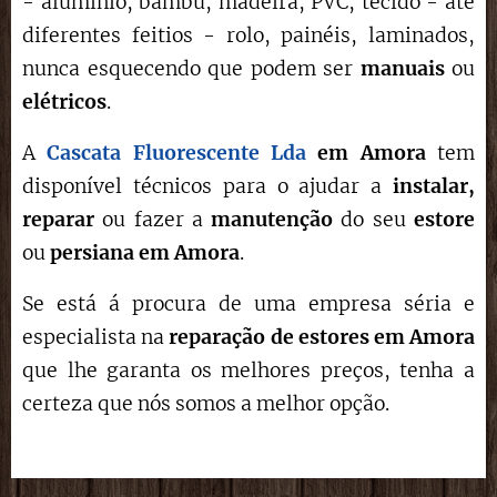
- alumínio, bambu, madeira, PVC, tecido - até
diferentes feitios - rolo, painéis, laminados,
nunca esquecendo que podem ser
manuais
ou
elétricos
.
A
Cascata Fluorescente Lda
em Amora
tem
disponível técnicos para o ajudar a
instalar,
reparar
ou fazer a
manutenção
do seu
estore
ou
persiana em
Amora
.
Se está á procura de uma empresa séria e
especialista na
reparação de estores
em
Amora
que lhe garanta os melhores preços, tenha a
certeza que nós somos a melhor opção.