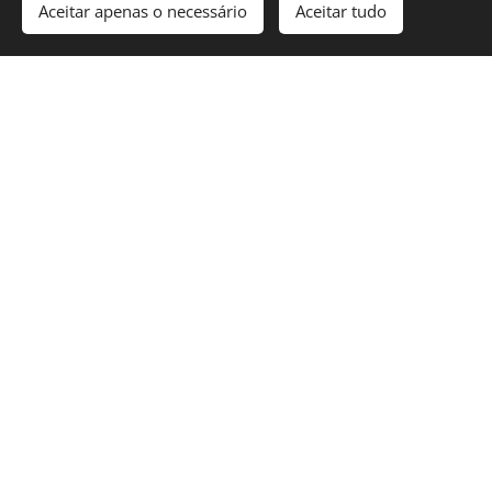
Aceitar apenas o necessário
Aceitar tudo
Reparação de Estores de Manivela em
Amora
Reparação de Estores Exteriores em
Amora
Reparação de Estores Interiores em
Amora
Amora
Reparação de Estores de Rolo em
Amora
Reparação de Estores em
Arranjo de Estores em
Amora
Amora
Instalação de Estores em