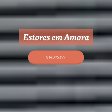
Estores em Amora
914075377