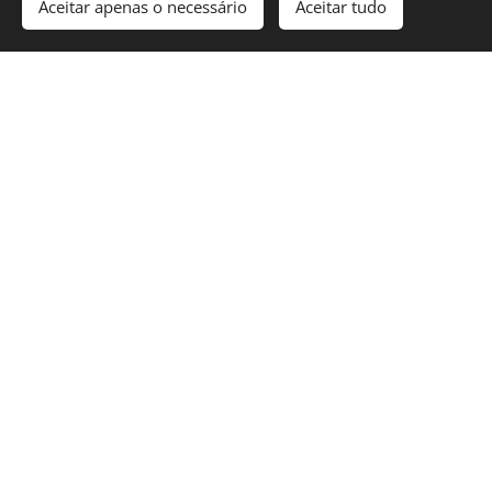
Aceitar apenas o necessário
Aceitar tudo
Deteção de avarias elétricas em
Castelo
Reparação de avarias elétricas em
Castelo
Coluna elétrica em
Castelo
Aumento de potência em
Castelo
Reforço de ramal em
Castelo
Instalação de video porteiro em
Castelo
Instalação dos intercomunicadores em
Castelo