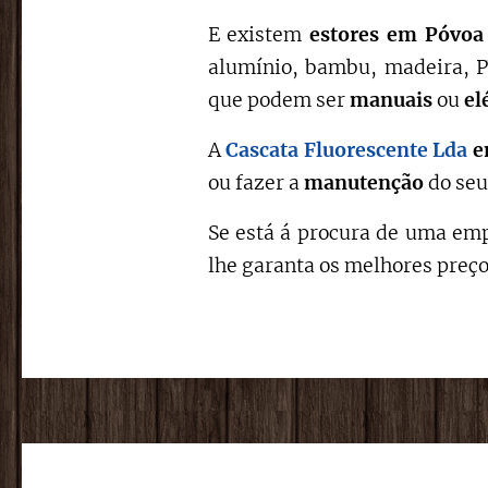
E existem
estores em Póvoa
alumínio, bambu, madeira, PV
que podem ser
manuais
ou
el
A
Cascata Fluorescente Lda
e
ou fazer a
manutenção
do seu
Se está á procura de uma emp
lhe garanta os melhores preço