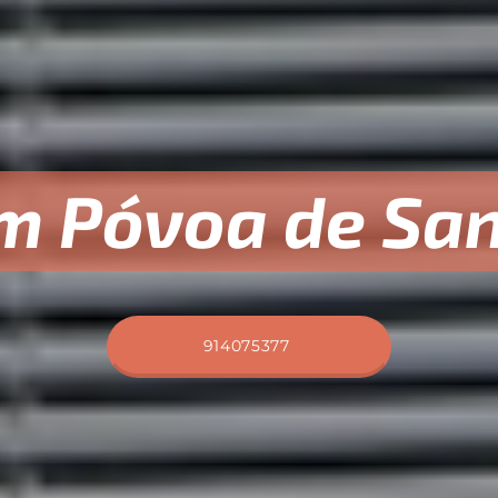
m Póvoa de San
914075377