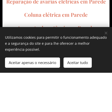
Reparação de avarias elétricas em Parede
Coluna elétrica em Parede
Aumento de potência em Parede
Utilizamos cookies para permitir o funcionamento adequado
Reforço de ramal em Parede
e a segurança do site e para lhe oferecer a melhor
experiência possível.
Instalação de video porteiro em Parede
Aceitar apenas o necessário
Aceitar tudo
Instalação dos intercomunicadores em
Parede
Montagem dos quadros elétricos em
Parede