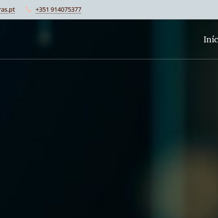
as.pt
+351 914075377
Iníc