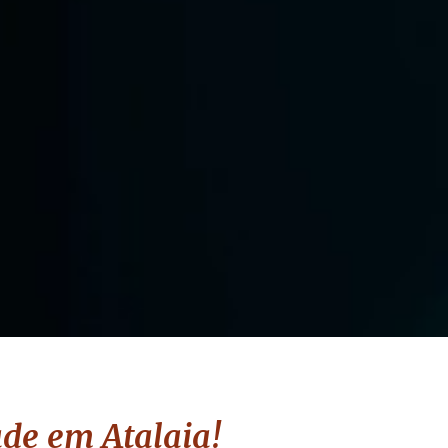
dade
em Atalaia
!