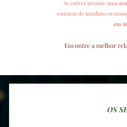
Se estiver perante uma
ava
contacte de imediato os noss
em
A
Encontre a melhor rel
OS S