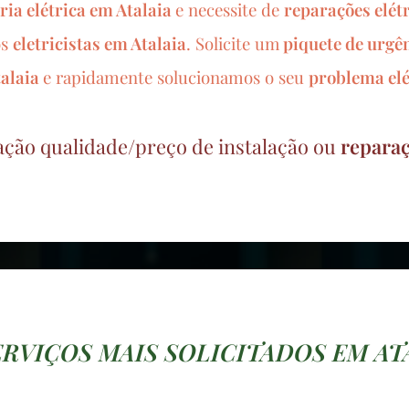
ria elétrica em
Atalaia
e necessite de
reparações elét
os
eletricistas em
Atalaia
.
Solicite um
piquete de urgê
talaia
e rapidamente solucionamos o seu
problema elé
ação qualidade/preço de instalação ou
reparaç
ERVIÇOS MAIS SOLICITADOS EM AT