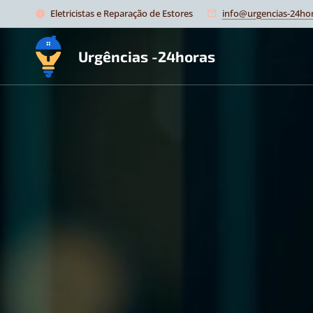
Eletricistas e Reparação de Estores
info@urgencias-24hor
Urgências -24horas