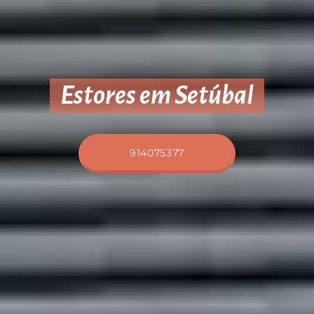
Estores em Setúbal
914075377